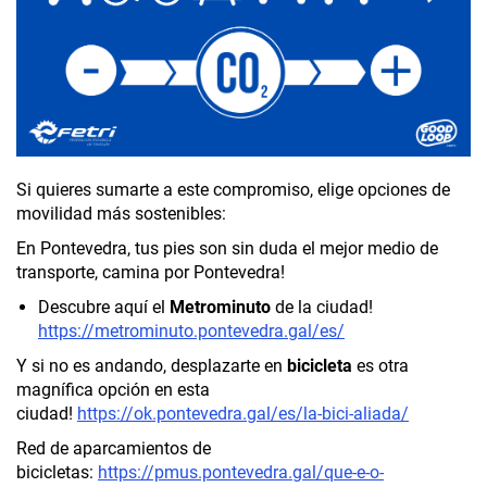
Si quieres sumarte a este compromiso, elige opciones de
movilidad más sostenibles:
En Pontevedra, tus pies son sin duda el mejor medio de
transporte, camina por Pontevedra!
Descubre aquí el
Metrominuto
de la ciudad!
https://metrominuto.pontevedra.gal/es/
Y si no es andando, desplazarte en
bicicleta
es otra
magnífica opción en esta
ciudad!
https://ok.pontevedra.gal/es/la-bici-aliada/
Red de aparcamientos de
bicicletas:
https://pmus.pontevedra.gal/que-e-o-