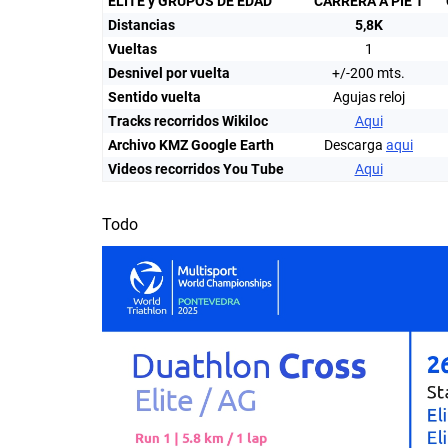
ELITE y GRUPOS DE EDAD
CARRERA A PIE 1
Distancias
5,8K
Vueltas
1
Desnivel por vuelta
+/-200 mts.
Sentido vuelta
Agujas reloj
Tracks recorridos Wikiloc
Aqui
Archivo KMZ Google Earth
Descarga
aqui
Videos recorridos You Tube
Aqui
Todo