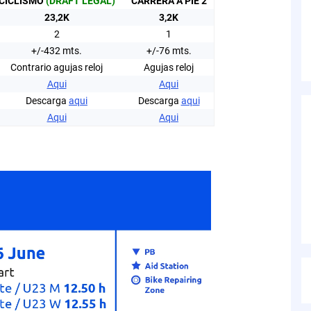
CICLISMO
(DRAFT LEGAL)
CARRERA A PIE 2
23,2K
3,2K
2
1
+/-432 mts.
+/-76 mts.
Contrario agujas reloj
Agujas reloj
Aqui
Aqui
Descarga
aqui
Descarga
aqui
Aqui
Aqui