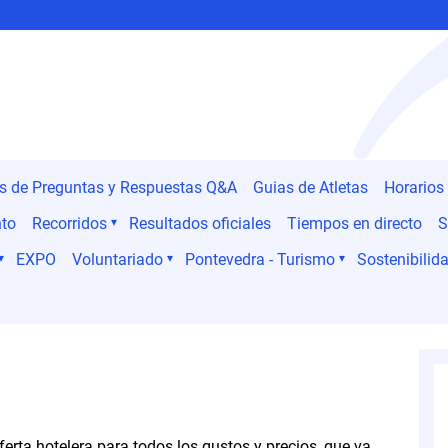
es de Preguntas y Respuestas Q&A
Guias de Atletas
Horarios
nto
Recorridos
Resultados oficiales
Tiempos en directo
S
EXPO
Voluntariado
Pontevedra - Turismo
Sostenibilida
erta hotelera para todos los gustos y precios, que va