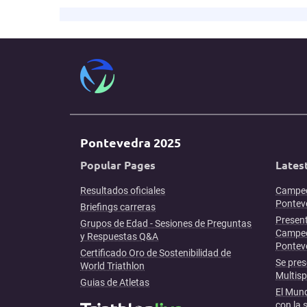
Pontevedra 2025
Popular Pages
Lates
Resultados oficiales
Campeo
Ponteve
Briefings carreras
Present
Grupos de Edad - Sesiones de Preguntas
Campeo
y Respuestas Q&A
Pontev
Certificado Oro de Sostenibilidad de
Se pres
World Triathlon
Multis
Guias de Atletas
El Mund
con la 