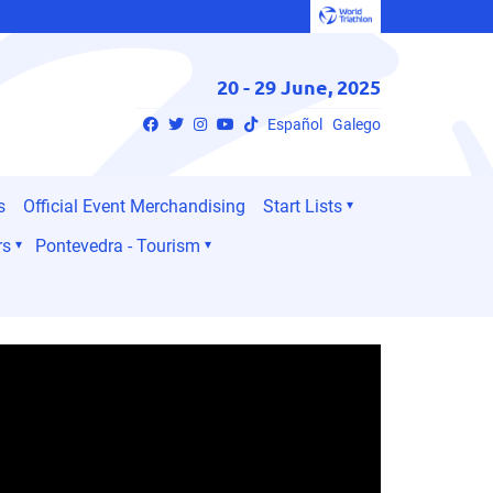
20 - 29 June, 2025
Español
Galego
s
Official Event Merchandising
Start Lists
rs
Pontevedra - Tourism