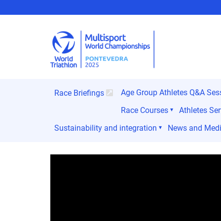
Age Group Athletes Q&A Ses
Race Briefings
Race Courses
Athletes Ser
Sustainability and integration
News and Med