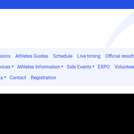
sions
Athletes Guides
Schedule
Live timing
Official result
vices
Athletes Information
Side Events
EXPO
Voluntee
ia
Contact
Registration