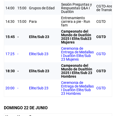
Sesión Preguntas y
CGTD-Area
14:00
15:00
Grupos de Edad
Respuestas Q&A I
de Transició
Duatlón
Entrenamiento
14:30
15:00
Para
carrera a pie - Run
CGTD
fam
Campeonato del
Mundo de Duatlón
15:45
-
Elite/Sub 23
CGTD
2025 I Elite/Sub23
Mujeres
Ceremonia de
Entrega de Medallas
17:25
-
Elite/Sub 23
CGTD
I Duatlón Elite/Sub
23 Mujeres
Campeonato del
Mundo de Dualtlón
18:30
-
Elite/Sub 23
CGTD
2025 I Elite/Sub 23
Hombres
Ceremonia de
Entrega de Medallas
20:00
-
Elite/Sub 23
CGTD
I Duatlón Elite/Sub
23 Hombres
DOMINGO 22 DE JUNIO