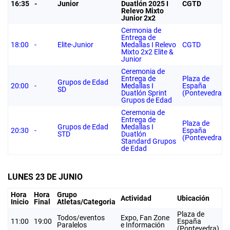
16:35
-
Junior
Duatlón 2025 I
CGTD
Relevo Mixto
Junior 2x2
Cermonia de
Entrega de
18:00
-
Elite-Junior
Medallas I Relevo
CGTD
Mixto 2x2 Elite &
Junior
Ceremonia de
Entrega de
Plaza de
Grupos de Edad
20:00
-
Medallas I
España
SD
Duatlón Sprint
(Pontevedra)
Grupos de Edad
Ceremonia de
Entrega de
Plaza de
Grupos de Edad
Medallas I
20:30
-
España
STD
Duatlón
(Pontevedra)
Standard Grupos
de Edad
LUNES 23 DE JUNIO
Hora
Hora
Grupo
Actividad
Ubicación
Inicio
Final
Atletas/Categoria
Plaza de
Todos/eventos
Expo, Fan Zone
11:00
19:00
España
Paralelos
e Información
(Pontevedra)