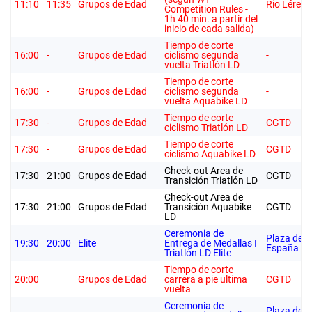
11:10
11:35
Grupos de Edad
Rio Lérez
Competition Rules -
1h 40 min. a partir del
inicio de cada salida)
Tiempo de corte
16:00
-
Grupos de Edad
ciclismo segunda
-
vuelta Triatlón LD
Tiempo de corte
16:00
-
Grupos de Edad
ciclismo segunda
-
vuelta Aquabike LD
Tiempo de corte
17:30
-
Grupos de Edad
CGTD
ciclismo Triatlón LD
Tiempo de corte
17:30
-
Grupos de Edad
CGTD
ciclismo Aquabike LD
Check-out Area de
17:30
21:00
Grupos de Edad
CGTD
Transición Triatlón LD
Check-out Area de
17:30
21:00
Grupos de Edad
Transición Aquabike
CGTD
LD
Ceremonia de
Plaza de
19:30
20:00
Elite
Entrega de Medallas I
España
Triatlón LD Elite
Tiempo de corte
20:00
Grupos de Edad
carrera a pie ultima
CGTD
vuelta
Ceremonia de
Plaza de