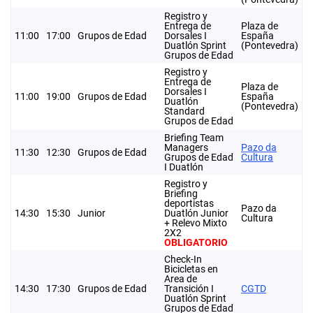
Registro y
Entrega de
Plaza de
11:00
17:00
Grupos de Edad
Dorsales I
España
Duatlón Sprint
(Pontevedra)
Grupos de Edad
Registro y
Entrega de
Plaza de
Dorsales I
11:00
19:00
Grupos de Edad
España
Duatlón
(Pontevedra)
Standard
Grupos de Edad
Briefing Team
Managers
Pazo da
11:30
12:30
Grupos de Edad
Grupos de Edad
Cultura
I Duatlón
Registro y
Briefing
deportistas
Pazo da
14:30
15:30
Junior
Duatlón Junior
Cultura
+ Relevo Mixto
2X2
OBLIGATORIO
Check-In
Bicicletas en
Area de
14:30
17:30
Grupos de Edad
Transición I
CGTD
Duatlón Sprint
Grupos de Edad