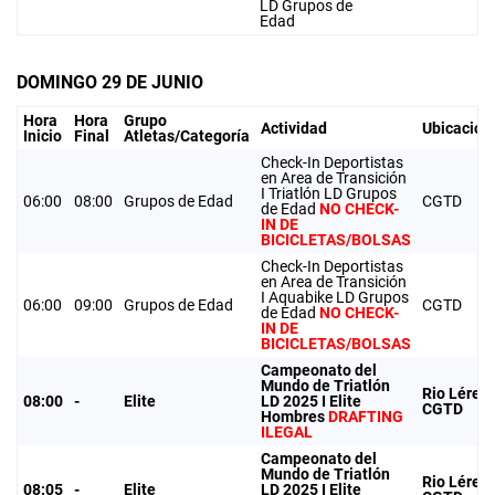
LD Grupos de
Edad
DOMINGO 29 DE JUNIO
Hora
Hora
Grupo
Actividad
Ubicación
Inicio
Final
Atletas/Categoría
Check-In Deportistas
en Area de Transición
I Triatlón LD Grupos
06:00
08:00
Grupos de Edad
CGTD
de Edad
NO CHECK-
IN DE
BICICLETAS/BOLSAS
Check-In Deportistas
en Area de Transición
I Aquabike LD Grupos
06:00
09:00
Grupos de Edad
CGTD
de Edad
NO CHECK-
IN DE
BICICLETAS/BOLSAS
Campeonato del
Mundo de Triatlón
Rio Lérez-
08:00
-
Elite
LD 2025 I Elite
CGTD
Hombres
DRAFTING
ILEGAL
Campeonato del
Mundo de Triatlón
Rio Lérez-
08:05
-
Elite
LD 2025 I Elite