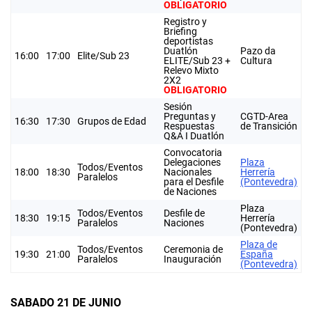
OBLIGATORIO
Registro y
Briefing
deportistas
Duatlón
Pazo da
16:00
17:00
Elite/Sub 23
ELITE/Sub 23 +
Cultura
Relevo Mixto
2X2
OBLIGATORIO
Sesión
Preguntas y
CGTD-Area
16:30
17:30
Grupos de Edad
Respuestas
de Transición
Q&A I Duatlón
Convocatoria
Delegaciones
Plaza
Todos/Eventos
18:00
18:30
Nacionales
Herrería
Paralelos
para el Desfile
(Pontevedra)
de Naciones
Plaza
Todos/Eventos
Desfile de
18:30
19:15
Herrería
Paralelos
Naciones
(Pontevedra)
Plaza de
Todos/Eventos
Ceremonia de
19:30
21:00
España
Paralelos
Inauguración
(Pontevedra)
SABADO 21 DE JUNIO