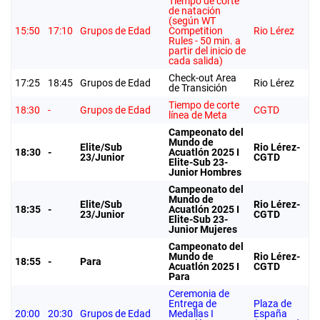
Tiempo de corte
de natación
(según WT
15:50
17:10
Grupos de Edad
Competition
Rio Lérez
Rules - 50 min. a
partir del inicio de
cada salida)
Check-out Area
17:25
18:45
Grupos de Edad
Rio Lérez
de Transición
Tiempo de corte
18:30
-
Grupos de Edad
CGTD
línea de Meta
Campeonato del
Mundo de
Elite/Sub
Rio Lérez-
18:30
-
Acuatlón 2025 I
23/Junior
CGTD
Elite-Sub 23-
Junior Hombres
Campeonato del
Mundo de
Elite/Sub
Rio Lérez-
18:35
-
Acuatlón 2025 I
23/Junior
CGTD
Elite-Sub 23-
Junior Mujeres
Campeonato del
Mundo de
Rio Lérez-
18:55
-
Para
Acuatlón 2025 I
CGTD
Para
Ceremonia de
Entrega de
Plaza de
20:00
20:30
Grupos de Edad
Medallas I
España