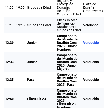
Registro y
Entrega de
Plaza de
11:00
19:00
Grupos de Edad
Dorsales I
España
Acuatlón
(Pontevedra)
Grupos de Edad
Check-In Area
de Transición I
11:45
13:45
Grupos de Edad
Verducido
Duatlón Cros
Grupos de Edad
Campeonato
del Mundo de
12:30
-
Junior
Duatlón Cros
Verducido
2025 I Junior
Hombres
Campeonato
del Mundo de
12:33
-
Junior
Duatlón Cros
Verducido
2025 I Junior
Mujeres
Campeonato
del Mundo de
12:35
-
Para
Verducido
Duatlón Cros
2025 I Para
Campeonato
del Mundo de
Duatlón Cros
12:50
-
Elite/Sub 23
Verducido
2025 I
Elite/Sub 23
Hombres