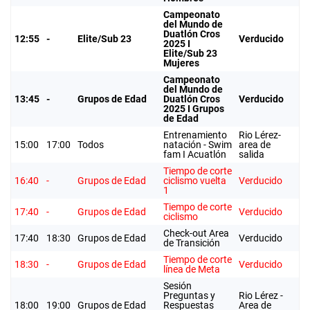
Campeonato
del Mundo de
Duatlón Cros
12:55
-
Elite/Sub 23
Verducido
2025 I
Elite/Sub 23
Mujeres
Campeonato
del Mundo de
13:45
-
Grupos de Edad
Duatlón Cros
Verducido
2025 I Grupos
de Edad
Entrenamiento
Rio Lérez-
15:00
17:00
Todos
natación - Swim
area de
fam I Acuatlón
salida
Tiempo de corte
16:40
-
Grupos de Edad
ciclismo vuelta
Verducido
1
Tiempo de corte
17:40
-
Grupos de Edad
Verducido
ciclismo
Check-out Area
17:40
18:30
Grupos de Edad
Verducido
de Transición
Tiempo de corte
18:30
-
Grupos de Edad
Verducido
línea de Meta
Sesión
Preguntas y
Rio Lérez -
18:00
19:00
Grupos de Edad
Respuestas
Area de