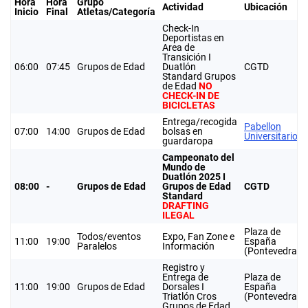
Hora
Hora
Grupo
Actividad
Ubicación
Inicio
Final
Atletas/Categoría
Check-In
Deportistas en
Area de
Transición I
06:00
07:45
Grupos de Edad
Duatlón
CGTD
Standard Grupos
de Edad
NO
CHECK-IN DE
BICICLETAS
Entrega/recogida
Pabellon
07:00
14:00
Grupos de Edad
bolsas en
Universitario
guardaropa
Campeonato del
Mundo de
Duatlón 2025 I
08:00
-
Grupos de Edad
Grupos de Edad
CGTD
Standard
DRAFTING
ILEGAL
Plaza de
Todos/eventos
Expo, Fan Zone e
11:00
19:00
España
Paralelos
Información
(Pontevedra)
Registro y
Entrega de
Plaza de
11:00
19:00
Grupos de Edad
Dorsales I
España
Triatlón Cros
(Pontevedra)
Grupos de Edad