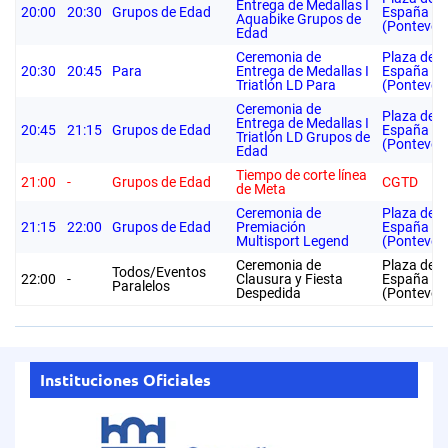
Entrega de Medallas I
20:00
20:30
Grupos de Edad
España
Aquabike Grupos de
(Ponteved
Edad
Ceremonia de
Plaza de
20:30
20:45
Para
Entrega de Medallas I
España
Triatlón LD Para
(Ponteved
Ceremonia de
Plaza de
Entrega de Medallas I
20:45
21:15
Grupos de Edad
España
Triatlón LD Grupos de
(Ponteved
Edad
Tiempo de corte línea
21:00
-
Grupos de Edad
CGTD
de Meta
Ceremonia de
Plaza de
21:15
22:00
Grupos de Edad
Premiación
España
Multisport Legend
(Ponteved
Ceremonia de
Plaza de
Todos/Eventos
22:00
-
Clausura y Fiesta
España
Paralelos
Despedida
(Ponteved
Instituciones Oficiales