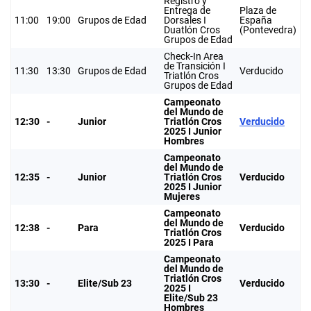
Registro y
Entrega de
Plaza de
11:00
19:00
Grupos de Edad
Dorsales I
España
Duatlón Cros
(Pontevedra)
Grupos de Edad
Check-In Area
de Transición I
11:30
13:30
Grupos de Edad
Verducido
Triatlón Cros
Grupos de Edad
Campeonato
del Mundo de
12:30
-
Junior
Triatlón Cros
Verducido
2025 I Junior
Hombres
Campeonato
del Mundo de
12:35
-
Junior
Triatlón Cros
Verducido
2025 I Junior
Mujeres
Campeonato
del Mundo de
12:38
-
Para
Verducido
Triatlón Cros
2025 I Para
Campeonato
del Mundo de
Triatlón Cros
13:30
-
Elite/Sub 23
Verducido
2025 I
Elite/Sub 23
Hombres