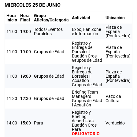
MIERCOLES 25 DE JUNIO
Hora
Hora
Grupo
Actividad
Ubicación
Inicio
Final
Atletas/Categoría
Plaza de
Todos/Eventos
Expo, Fan Zone
11:00
19:00
España
Paralelos
e Información
(Pontevedra)
Registro y
Entrega de
Plaza de
11:00
19:00
Grupos de Edad
Dorsales I
España
Duatlón Cros
(Pontevedra)
Grupos de Edad
Registro y
Entrega de
Plaza de
11:00
19:00
Grupos de Edad
Dorsales I
España
Acuatlón
(Pontevedra)
Grupos de Edad
Briefing Team
Managers
Pazo da
11:30
12:30
Grupos de Edad
Grupos de Edad
Cultura
I Acuatlón
Registro y
Briefing
deportistas
14:00
15:00
Para
Verducido
Duatlón Cros
Para
OBLIGATORIO