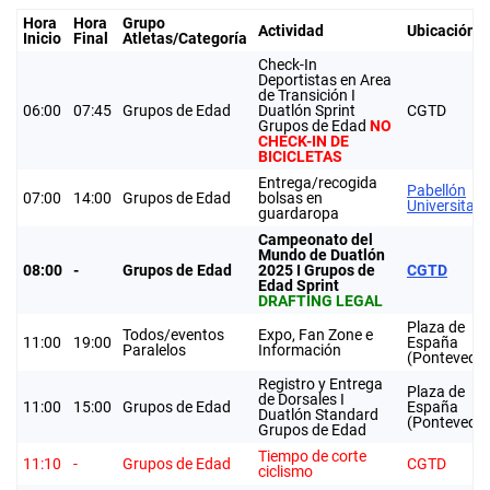
Hora
Hora
Grupo
Actividad
Ubicación
Inicio
Final
Atletas/Categoría
Check-In
Deportistas en Area
de Transición I
06:00
07:45
Grupos de Edad
Duatlón Sprint
CGTD
Grupos de Edad
NO
CHECK-IN DE
BICICLETAS
Entrega/recogida
Pabellón
07:00
14:00
Grupos de Edad
bolsas en
Universitari
guardaropa
Campeonato del
Mundo de Duatlón
08:00
-
Grupos de Edad
2025 I Grupos de
CGTD
Edad Sprint
DRAFTING LEGAL
Plaza de
Todos/eventos
Expo, Fan Zone e
11:00
19:00
España
Paralelos
Información
(Pontevedra
Registro y Entrega
Plaza de
de Dorsales I
11:00
15:00
Grupos de Edad
España
Duatlón Standard
(Pontevedra
Grupos de Edad
Tiempo de corte
11:10
-
Grupos de Edad
CGTD
ciclismo