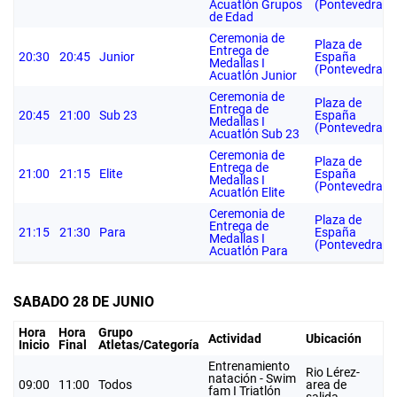
Acuatlón Grupos
(Pontevedra)
de Edad
Ceremonia de
Plaza de
Entrega de
20:30
20:45
Junior
España
Medallas I
(Pontevedra)
Acuatlón Junior
Ceremonia de
Plaza de
Entrega de
20:45
21:00
Sub 23
España
Medallas I
(Pontevedra)
Acuatlón Sub 23
Ceremonia de
Plaza de
Entrega de
21:00
21:15
Elite
España
Medallas I
(Pontevedra)
Acuatlón Elite
Ceremonia de
Plaza de
Entrega de
21:15
21:30
Para
España
Medallas I
(Pontevedra)
Acuatlón Para
SABADO 28 DE JUNIO
Hora
Hora
Grupo
Actividad
Ubicación
Inicio
Final
Atletas/Categoría
Entrenamiento
Rio Lérez-
natación - Swim
09:00
11:00
Todos
area de
fam I Triatlón