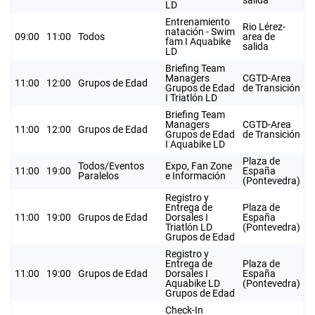
salida
LD
Entrenamiento
Rio Lérez-
natación - Swim
09:00
11:00
Todos
area de
fam I Aquabike
salida
LD
Briefing Team
Managers
CGTD-Area
11:00
12:00
Grupos de Edad
Grupos de Edad
de Transición
I Triatlón LD
Briefing Team
Managers
CGTD-Area
11:00
12:00
Grupos de Edad
Grupos de Edad
de Transición
I Aquabike LD
Plaza de
Todos/Eventos
Expo, Fan Zone
11:00
19:00
España
Paralelos
e Información
(Pontevedra)
Registro y
Entrega de
Plaza de
11:00
19:00
Grupos de Edad
Dorsales I
España
Triatlón LD
(Pontevedra)
Grupos de Edad
Registro y
Entrega de
Plaza de
11:00
19:00
Grupos de Edad
Dorsales I
España
Aquabike LD
(Pontevedra)
Grupos de Edad
Check-In