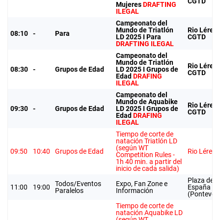
CGTD
Mujeres
DRAFTING
ILEGAL
Campeonato del
Mundo de Triatlón
Rio Lérez-
08:10
-
Para
LD 2025 I Para
CGTD
DRAFTING ILEGAL
Campeonato del
Mundo de Triatlón
Rio Lérez-
08:30
-
Grupos de Edad
LD 2025 I Grupos de
CGTD
Edad
DRAFING
ILEGAL
Campeonato del
Mundo de Aquabike
Rio Lérez-
09:30
-
Grupos de Edad
LD 2025 I Grupos de
CGTD
Edad
DRAFING
ILEGAL
Tiempo de corte de
natación Triatlón LD
(según WT
09:50
10:40
Grupos de Edad
Rio Lérez
Competition Rules -
1h 40 min. a partir del
inicio de cada salida)
Plaza de
Todos/Eventos
Expo, Fan Zone e
11:00
19:00
España
Paralelos
Información
(Ponteved
Tiempo de corte de
natación Aquabike LD
(según WT