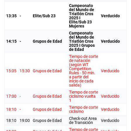
Campeonato
del Mundo de
Triatlón Cros
13:35
-
Elite/Sub 23
Verducido
2025 I
Elite/Sub 23
Mujeres
Campeonato
del Mundo de
14:15
-
Grupos de Edad
Triatlón Cros
Verducido
2025 I Grupos
de Edad
Tiempo de corte
de natación
(según WT
Competition
15:05
15:30
Grupos de Edad
Verducido
Rules - 50 min.
a partir del
inicio de cada
salida)
Tiempo de corte
17:00
-
Grupos de Edad
ciclismo vuelta
Verducido
1
Tiempo de corte
18:10
-
Grupos de Edad
Verducido
ciclismo
Check-out Area
18:10
19:00
Grupos de Edad
Verducido
de Transición
Tiempo de corte