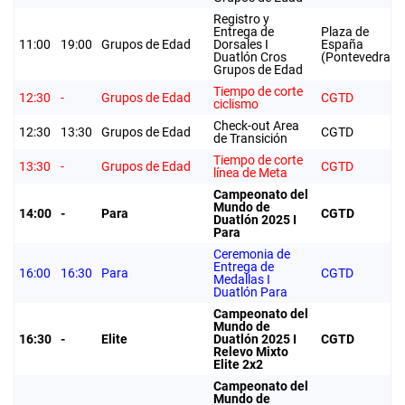
Registro y
Entrega de
Plaza de
11:00
19:00
Grupos de Edad
Dorsales I
España
Duatlón Cros
(Pontevedra)
Grupos de Edad
Tiempo de corte
12:30
-
Grupos de Edad
CGTD
ciclismo
Check-out Area
12:30
13:30
Grupos de Edad
CGTD
de Transición
Tiempo de corte
13:30
-
Grupos de Edad
CGTD
línea de Meta
Campeonato del
Mundo de
14:00
-
Para
CGTD
Duatlón 2025 I
Para
Ceremonia de
Entrega de
16:00
16:30
Para
CGTD
Medallas I
Duatlón Para
Campeonato del
Mundo de
16:30
-
Elite
Duatlón 2025 I
CGTD
Relevo Mixto
Elite 2x2
Campeonato del
Mundo de