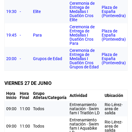
Ceremonia de
Entrega de
Plaza de
19:30
-
Elite
Medallas I
España
Duatlón Cros
(Pontevedra)
Elite
Ceremonia de
Entrega de
Plaza de
19:45
-
Para
Medallas I
España
Duatlón Cros
(Pontevedra)
Para
Ceremonia de
Entrega de
Plaza de
20:00
-
Grupos de Edad
Medallas I
España
Duatlón Cros
(Pontevedra)
Grupos de Edad
VIERNES 27 DE JUNIO
Hora
Hora
Grupo
Actividad
Ubicación
Inicio
Final
Atletas/Categoría
Entrenamiento
Rio Lérez-
09:00
11:00
Todos
natación - Swim
area de
fam I Triatlón LD
salida
Entrenamiento
Rio Lérez-
natación - Swim
09:00
11:00
Todos
area de
fam I Aquabike
salida