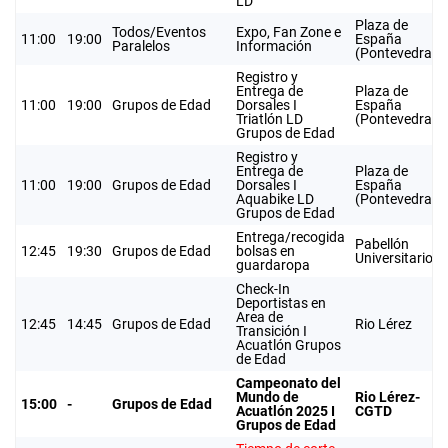
LD
Plaza de
Todos/Eventos
Expo, Fan Zone e
11:00
19:00
España
Paralelos
Información
(Pontevedra)
Registro y
Entrega de
Plaza de
11:00
19:00
Grupos de Edad
Dorsales I
España
Triatlón LD
(Pontevedra)
Grupos de Edad
Registro y
Entrega de
Plaza de
11:00
19:00
Grupos de Edad
Dorsales I
España
Aquabike LD
(Pontevedra)
Grupos de Edad
Entrega/recogida
Pabellón
12:45
19:30
Grupos de Edad
bolsas en
Universitario
guardaropa
Check-In
Deportistas en
Area de
12:45
14:45
Grupos de Edad
Rio Lérez
Transición I
Acuatlón Grupos
de Edad
Campeonato del
Mundo de
Rio Lérez-
15:00
-
Grup
os de Edad
Acuatlón 2025 I
CGTD
Grupos de Edad