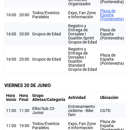
(Pontevedra)
Organizador
Plaza de
Todos/Eventos
Expo, Fan Zone
16:00
20:00
España
Paralelos
e Información
(Pontevedra)
Registro y
Entrega de
Plaza de
16:00
20:00
Grupos de Edad
Dorsales I
España
Duatlón Sprint
(Pontevedra)
Grupos de Edad
Registro y
Entrega de
Plaza de
Dorsales I
16:00
20:00
Grupos de Edad
España
Duatlón
(Pontevedra)
Standard
Grupos de Edad
VIERNES 20 DE JUNIO
Hora
Hora
Grupo
Actividad
Ubicación
Inicio
Final
Atletas/Categoría
Entrenamiento
Elite/Sub 23-
11:00
11:30
ciclismo - Bike
CGTD
Junior
fam
Plaza de
Todos/Eventos
Expo, Fan Zone
11:00
19:00
España
Paralelos
e Información
(Pontevedra)