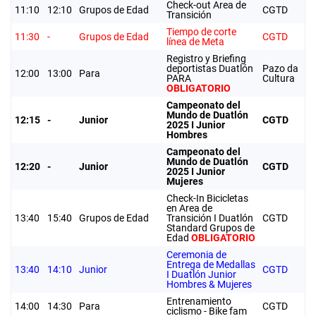
Check-out Area de
11:10
12:10
Grupos de Edad
CGTD
Transición
Tiempo de corte
11:30
-
Grupos de Edad
CGTD
línea de Meta
Registro y Briefing
deportistas Duatlón
Pazo da
12:00
13:00
Para
PARA
Cultura
OBLIGATORIO
Campeonato del
Mundo de Duatlón
12:15
-
Junior
CGTD
2025 I Junior
Hombres
Campeonato del
Mundo de Duatlón
12:20
-
Junior
CGTD
2025 I Junior
Mujeres
Check-In Bicicletas
en Area de
13:40
15:40
Grupos de Edad
Transición I Duatlón
CGTD
Standard Grupos de
Edad
OBLIGATORIO
Ceremonia de
Entrega de Medallas
13:40
14:10
Junior
CGTD
I Duatlón Junior
Hombres & Mujeres
Entrenamiento
14:00
14:30
Para
CGTD
ciclismo - Bike fam