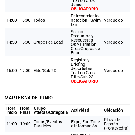
Triatlón Cros
Junior
OBLIGATORIO
Entrenamiento
14:00
16:00
Todos
natación - Swim
Verducido
fam
Sesión
Preguntas y
Respuestas
14:30
15:30
Grupos de Edad
Verducido
Q&A I Triatlón
Cros Grupos de
Edad
Registro y
Briefing
deportistas
16:00
17:00
Elite/Sub 23
Verducido
Triatlón Cros
Elite/Sub 23
OBLIGATORIO
MARTES 24 DE JUNIO
Hora
Hora
Grupo
Actividad
Ubicación
Inicio
Final
Atletas/Categoría
Plaza de
Todos/Eventos
Expo, Fan Zone
11:00
19:00
España
Paralelos
e Información
(Pontevedra)