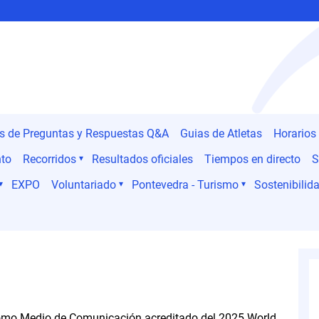
es de Preguntas y Respuestas Q&A
Guias de Atletas
Horarios
nto
Recorridos
Resultados oficiales
Tiempos en directo
S
EXPO
Voluntariado
Pontevedra - Turismo
Sostenibilida
 como Medio de Comunicación acreditado del 2025 World