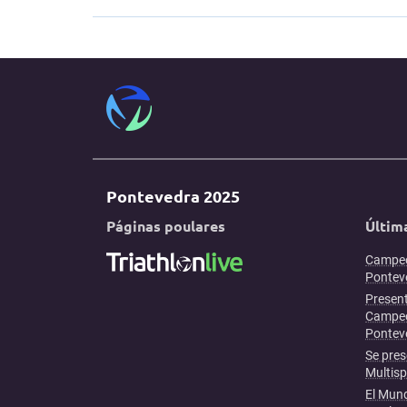
Pontevedra 2025
Páginas poulares
Últim
Campeo
Ponteve
Present
Campeo
Pontev
Se pres
Multis
El Mund