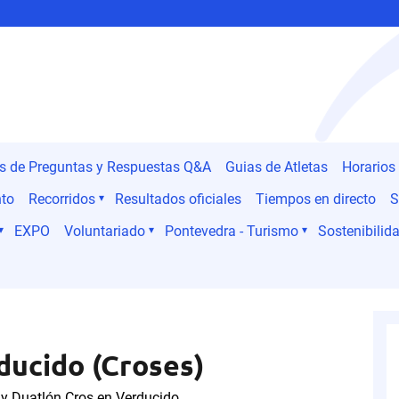
es de Preguntas y Respuestas Q&A
Guias de Atletas
Horarios
nto
Recorridos
Resultados oficiales
Tiempos en directo
S
EXPO
Voluntariado
Pontevedra - Turismo
Sostenibilida
ducido (Croses)
s y Duatlón Cros en Verducido.