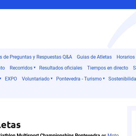
es de Preguntas y Respuestas Q&A
Guias de Atletas
Horarios
nto
Recorridos
Resultados oficiales
Tiempos en directo
S
EXPO
Voluntariado
Pontevedra - Turismo
Sostenibilida
letas
riathlon Multisport Championships Pontevedra
es
Moto