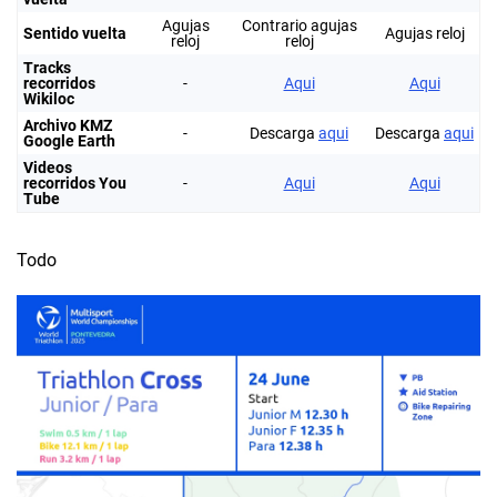
Agujas
Contrario agujas
Sentido vuelta
Agujas reloj
reloj
reloj
Tracks
recorridos
-
Aqui
Aqui
Wikiloc
Archivo KMZ
-
Descarga
aqui
Descarga
aqui
Google Earth
Videos
recorridos You
-
Aqui
Aqui
Tube
Todo