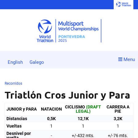
Menu
English
Galego
Recorridos
Triatlón Cros Junior y Para
CICLISMO
(DRAFT
CARRERA A
JUNIOR y PARA
NATACION
LEGAL)
PIE
Distancias
0,5K
12,1K
3,2K
Vueltas
1
1
1
Desnivel por
-
+/-432 mts.
+/-76 mts.
vuelta