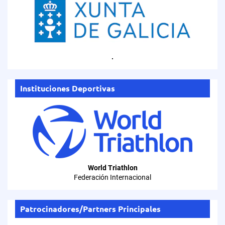
.
Instituciones Deportivas
World Triathlon
Federación Internacional
Patrocinadores/Partners Principales