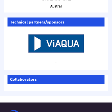
Austral
Technical partners/sponsors
.
Collaborators